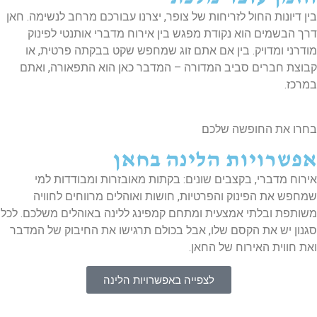
ן דיונות החול לזריחות של צופר, יצרנו עבורכם מרחב לנשימה. חאן
ך הבשמים הוא נקודת מפגש בין אירוח מדברי אותנטי לפינוק
דרני ומדויק. בין אם אתם זוג שמחפש שקט בבקתה פרטית, או
וצת חברים סביב המדורה – המדבר כאן הוא התפאורה, ואתם
רכז.
רו את החופשה שלכם
פשרויות הלינה בחאן
רוח מדברי, בקצבים שונים: בקתות מאובזרות ומבודדות למי
חפש את הפינוק והפרטיות, חושות ואוהלים מרווחים לחוויה
ותפת ובלתי אמצעית ומתחם קמפינג ללינה באוהלים משלכם. לכל
נון יש את הקסם שלו, אבל בכולם תרגישו את החיבוק של המדבר
ת חווית האירוח של החאן.
לצפייה באפשרויות הלינה