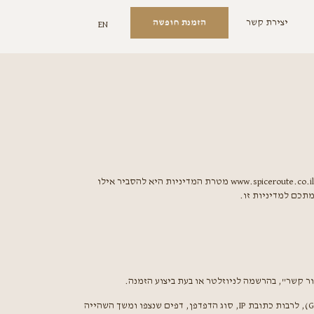
יצירת קשר
הזמנת חופשה
EN
(להלן: "החאן" או "הנהלת האתר") באתר האינטרנט www.spiceroute.co.il מטרת המדיניות היא להסביר אילו
תכם למדיניות זו.
ר קשר", בהרשמה לניוזלטר או בעת ביצוע הזמנה.
נתונים סטטיסטיים אנונימיים הנאספים באמצעות "עוגיות" (Cookies) ומערכות ניתוח (כגון Google Analytics), לרבות כתובת IP, סוג הדפדפן, דפים שנצפו ומשך השהייה