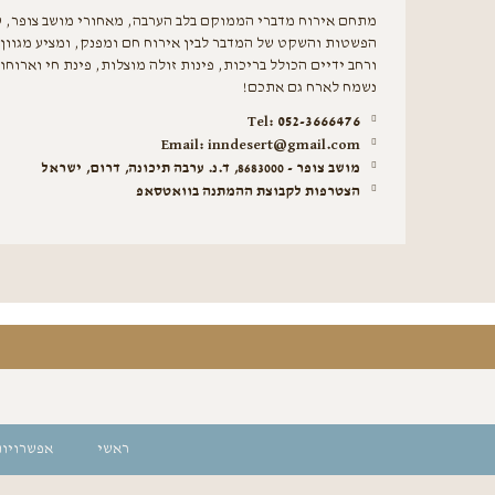
מתחם אירוח מדברי הממוקם בלב הערבה, מאחורי מושב צופר, ע
הפשטות והשקט של המדבר לבין אירוח חם ומפנק, ומציע מגוון
ורחב ידיים הכולל בריכות, פינות זולה מוצלות, פינת חי וארוח
נשמח לארח גם אתכם!
052-3666476 :Tel
Email: inndesert@gmail.com
מושב צופר - 8683000, ד.נ. ערבה תיכונה, דרום, ישראל
הצטרפות לקבוצת ההמתנה בוואטסאפ
ראשי
אפשרויות